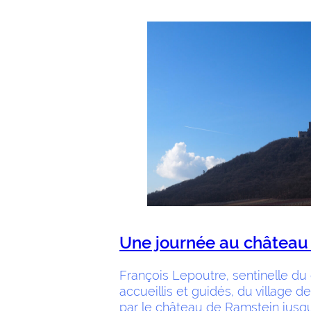
Une journée au château 
François Lepoutre, sentinelle du
accueillis et guidés, du village d
par le château de Ramstein jusq