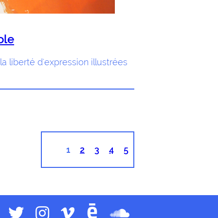
ole
a liberté d'expression illustrées
1
2
3
4
5