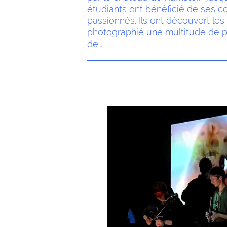
étudiants ont bénéficié de ses 
passionnés. Ils ont découvert les 
photographié une multitude de po
de…