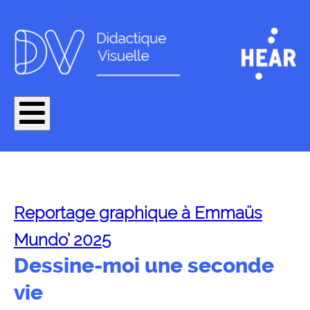
Reportage graphique à Emmaüs
Mundo’ 2025
Dessine-moi une seconde
vie