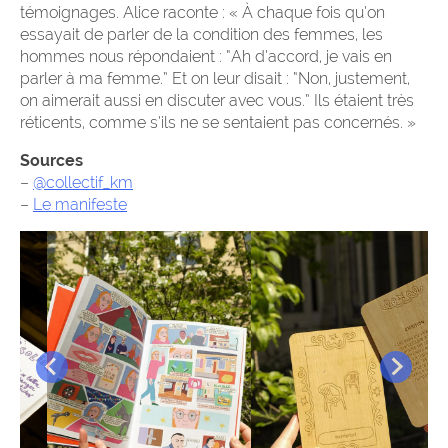
témoignages. Alice raconte : « À chaque fois qu’on
essayait de parler de la condition des femmes, les
hommes nous répondaient : “Ah d’accord, je vais en
parler à ma femme.” Et on leur disait : “Non, justement,
on aimerait aussi en discuter avec vous.” Ils étaient très
réticents, comme s’ils ne se sentaient pas concernés. »
Sources
–
@collectif_km
–
Le manifeste