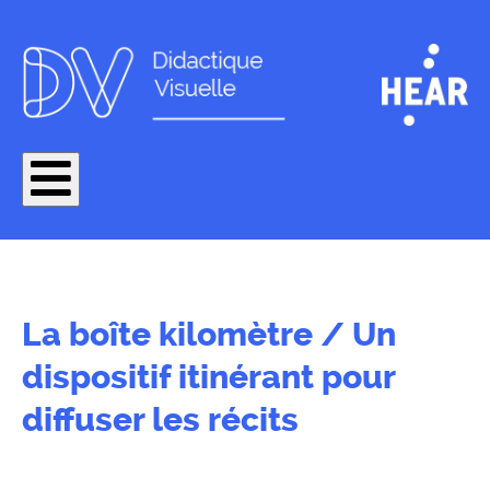
La boîte kilomètre / Un
dispositif itinérant pour
diffuser les récits