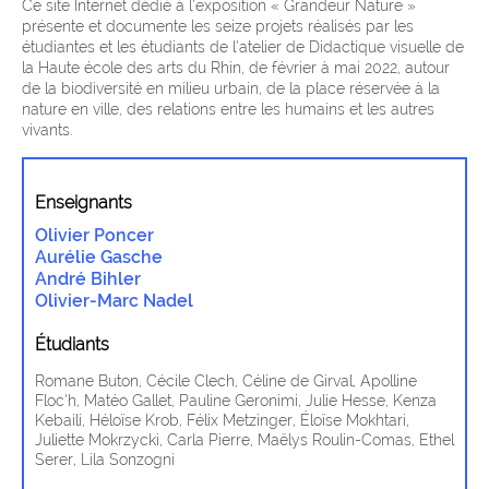
Ce site Internet dédié à l’exposition « Grandeur Nature »
présente et documente les seize projets réalisés par les
étudiantes et les étudiants de l’atelier de Didactique visuelle de
la Haute école des arts du Rhin, de février à mai 2022, autour
de la biodiversité en milieu urbain, de la place réservée à la
nature en ville, des relations entre les humains et les autres
vivants.
Enseignants
Olivier Poncer
Aurélie Gasche
André Bihler
Olivier-Marc Nadel
Étudiants
Romane Buton, Cécile Clech, Céline de Girval, Apolline
Floc’h, Matéo Gallet, Pauline Geronimi, Julie Hesse, Kenza
Kebaili, Héloïse Krob, Félix Metzinger, Éloïse Mokhtari,
Juliette Mokrzycki, Carla Pierre, Maëlys Roulin-Comas, Ethel
Serer, Lila Sonzogni