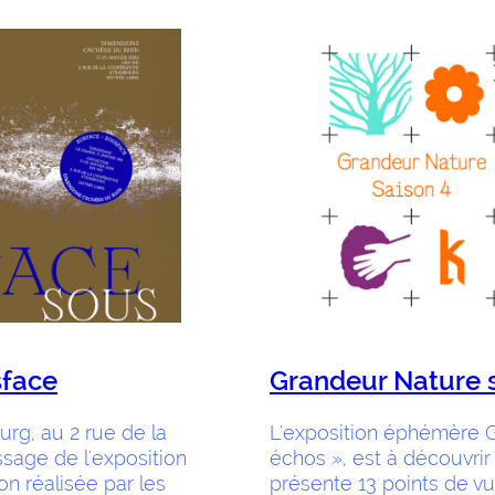
sface
Grandeur Nature s
urg, au 2 rue de la
L'exposition éphémère G
ssage de l'exposition
échos », est à découvrir 
n réalisée par les
présente 13 points de vu