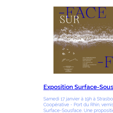
Exposition Surface-Sou
Samedi 17 janvier à 19h à Strasbo
Coopérative - Port du Rhin, verni
Surface-Sousface. Une propositio