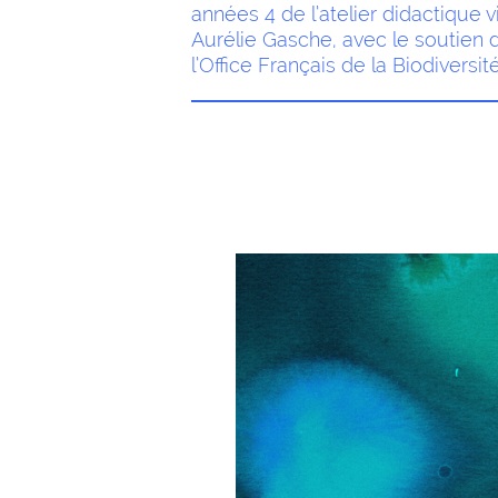
années 4 de l’atelier didactique 
Aurélie Gasche, avec le soutien d
l’Office Français de la Biodiversité