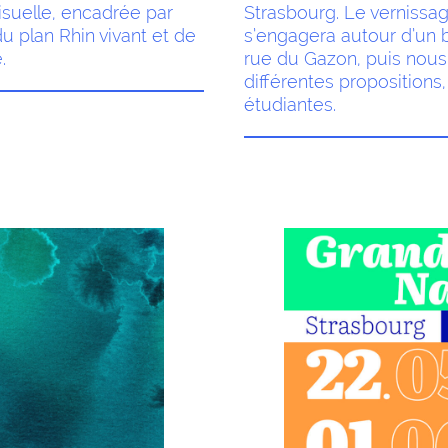
visuelle, encadrée par
Strasbourg. Le vernissag
u plan Rhin vivant et de
s’engagera autour d’un b
.
rue du Gazon, puis nous
différentes proposition
étudiantes.