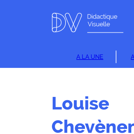
A LA UNE
Louise
Chevène