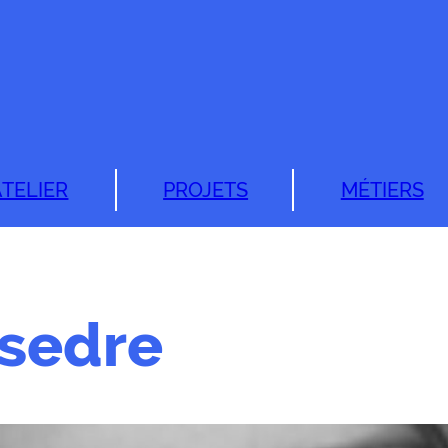
ATELIER
PROJETS
MÉTIERS
ssedre