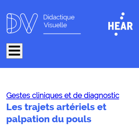
Gestes cliniques et de diagnostic
Les trajets artériels et
palpation du pouls