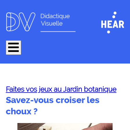
Faites vos jeux au Jardin botanique
Savez-vous croiser les
choux ?