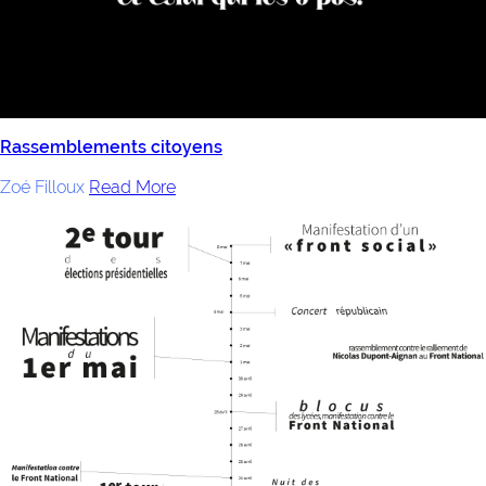
Rassemblements citoyens
Zoé Filloux
Read More