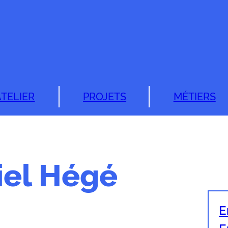
ATELIER
PROJETS
MÉTIERS
iel Hégé
E