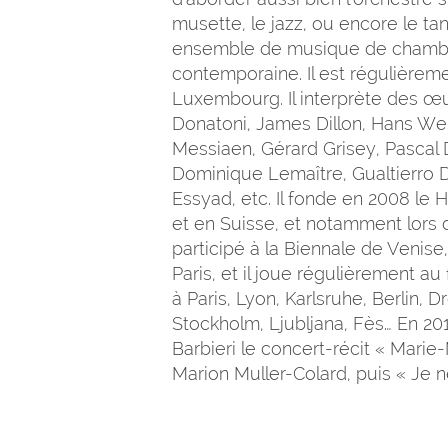
musette, le jazz, ou encore le tan
ensemble de musique de chambre 
contemporaine. Il est régulièremen
Luxembourg. Il interprète des œu
Donatoni, James Dillon, Hans We
Messiaen, Gérard Grisey, Pascal
Dominique Lemaître, Gualtierro
Essyad, etc. Il fonde en 2008 le 
et en Suisse, et notamment lors d
participé à la Biennale de Venise
Paris, et il joue régulièrement au 
à Paris, Lyon, Karlsruhe, Berlin
Stockholm, Ljubljana, Fès… En 201
Barbieri le concert-récit « Marie
Marion Muller-Colard, puis « Je n