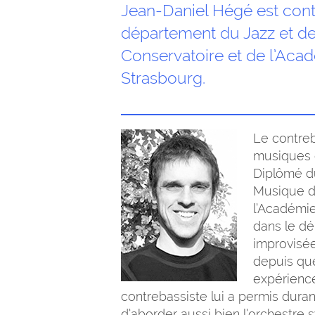
Jean-Daniel Hégé est cont
département du Jazz et d
Conservatoire et de l’Ac
Strasbourg.
Le contre
musiques d
Diplômé d
Musique de
l’Académi
dans le d
improvisée
depuis qu
expérience
contrebassiste lui a permis duran
d’aborder aussi bien l’orchestre 