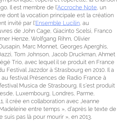
go. Il est membre de l’
Accroche Note
, un
dont la vocation principale est la création
t invité par l’
Ensemble Lucilin
, au
vres de John Cage, Giacinto Scelsi, Franco
rner Henze, Wolfgang Rihm, Olivier
 Dusapin, Marc Monnet, Georges Aperghis,
 Dazzi, Tom Johnson, Jacob Druckman, Ahmet
Hégé Trio, avec lequel il se produit en France
u Festival Jazzdor à Strasbourg en 2010. Il a
, au festival Présences de Radio France à
festival Musica de Strasbourg. Il s’est produit
, Dresde, Luxembourg, Londres, Parme,
1, il crée en collaboration avec Jeanne
-Madeleine entre temps », d’après le texte de
e suis pas là pour mourir », en 2013.