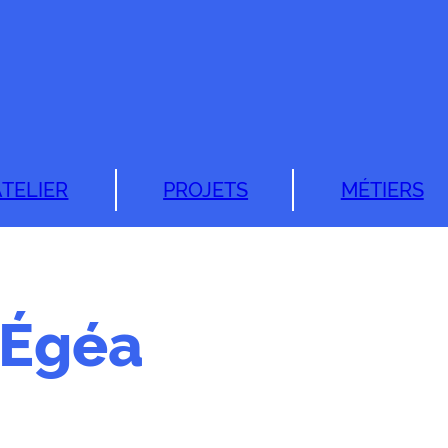
ATELIER
PROJETS
MÉTIERS
 Égéa