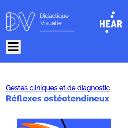
Gestes cliniques et de diagnostic
Réflexes ostéotendineux