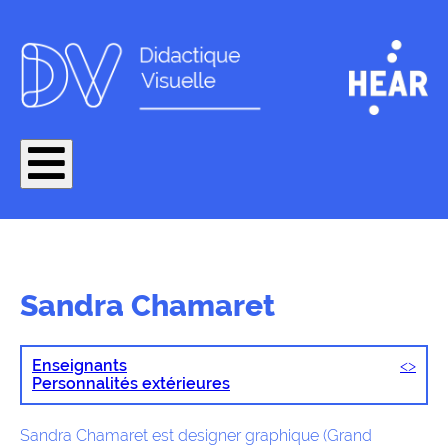
Sandra Chamaret
Enseignants
<
>
Personnalités extérieures
Sandra Chamaret est designer graphique (Grand