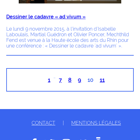
Dessiner le cadavre « ad vivum »
Le lundi 9 novembre 2015, à l’invitation d'Isabelle
Laboulais, Martial Guédron et Olivier Poncer, Mechthild
Fend est venue à la Haute école des arts du Rhin pour
une conférence : « Dessiner le cadavre 'ad vivum' ».
…
1
7
8
9
10
11
CONTACT
|
MENTIONS LÉGALES