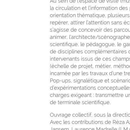
Au sein de l’espace de visite (mus
la circulation et l’information de
orientation thématique, plusieurs
repérer, attirer l’attention sans éc
s’agisse de concevoir des parcour
animer, l’architecte/scénographe t
scientifique, le pédagogue, le g
de disciplines complémentaires 
intervenants issus de ces champs 
(échelle de projet, métier, métho
incarnée par les travaux d’une tr
Pop-ups, signalétique et scénari
d’expérimentations conceptuelles
charges exigeant : transmettre 
de terminale scientifique.
Ouvrage collectif, sous la direct
Avec les contributions de Réza Az
Jansem, Laurence Madrelle (LM 