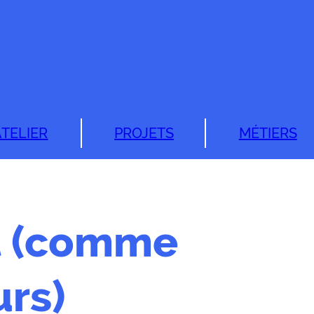
ATELIER
PROJETS
MÉTIERS
et (comme
urs)