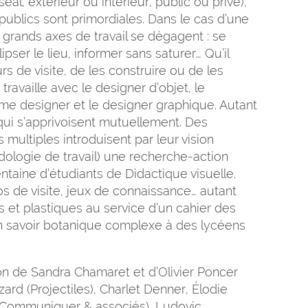
éal, extérieur ou intérieur, public ou privé),
s publics sont primordiales. Dans le cas d’une
 grands axes de travail se dégagent : se
lipser le lieu, informer sans saturer… Qu’il
s de visite, de les construire ou de les
ravaille avec le designer d’objet, le
ame designer et le designer graphique. Autant
qui s’apprivoisent mutuellement. Des
multiples introduisent par leur vision
dologie de travail) une recherche-action
entaine d’étudiants de Didactique visuelle.
os de visite, jeux de connaissance… autant
 et plastiques au service d’un cahier des
un savoir botanique complexe à des lycéens
ion de Sandra Chamaret et d’Olivier Poncer
ard (Projectiles), Charlet Denner, Élodie
Communiquer & associés), Ludovic