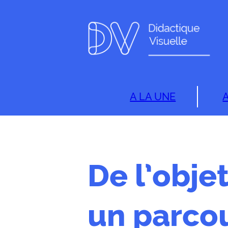
A LA UNE
De l’obj
un parco