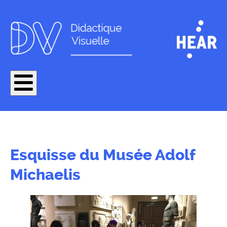
Esquisse du Musée Adolf
Michaelis