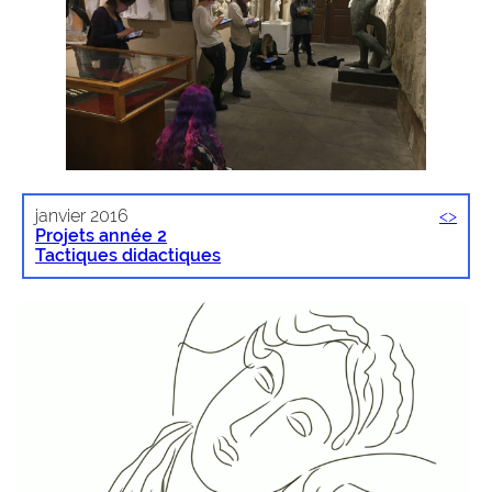
janvier 2016
<
>
Projets année 2
Tactiques didactiques