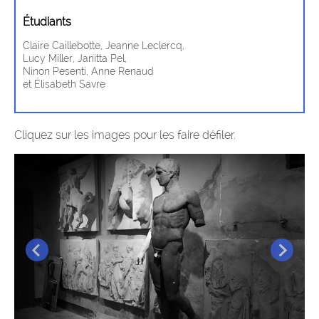
Étudiants
Claire Caillebotte, Jeanne Leclercq,
Lucy Miller, Janitta Pel,
Ninon Pesenti, Anne Renaud
et Élisabeth Savre
Cliquez sur les images pour les faire défiler.