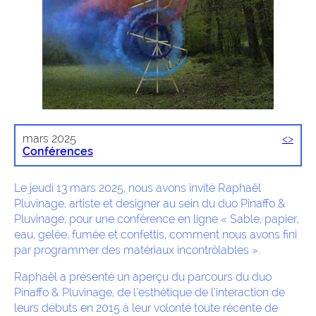
mars 2025
<
>
Conférences
Le jeudi 13 mars 2025, nous avons invité Raphaël
Pluvinage, artiste et designer au sein du duo Pinaffo &
Pluvinage, pour une conférence en ligne « Sable, papier,
eau, gelée, fumée et confettis, comment nous avons fini
par programmer des matériaux incontrôlables ».
Raphaël a présenté un aperçu du parcours du duo
Pinaffo & Pluvinage, de l’esthétique de l’interaction de
leurs débuts en 2015 à leur volonté toute récente de