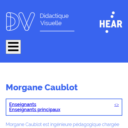
Morgane Caublot
Enseignants
<
>
Enseignants principaux
Morgane Caublot est ingénieure pédagogique chargée