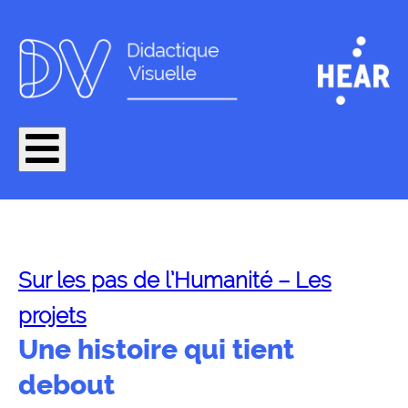
Sur les pas de l’Humanité – Les
projets
Une histoire qui tient
debout