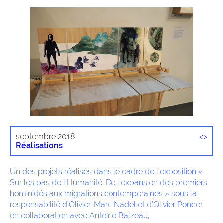
septembre 2018
<
>
Réalisations
Un des projets réalisés dans le cadre de l’exposition «
Sur les pas de l’Humanité. De l’expansion des premiers
hominidés aux migrations contemporaines » sous la
responsabilité d’Olivier-Marc Nadel et d’Olivier Poncer
en collaboration avec Antoine Balzeau,