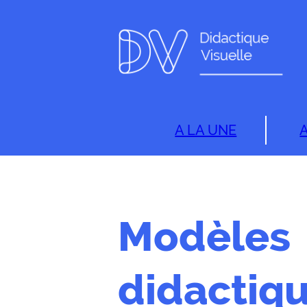
A LA UNE
Modèles
didactiq